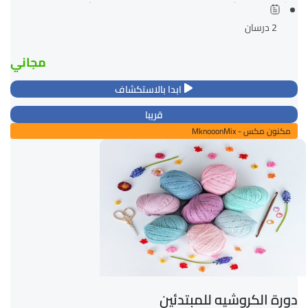
حيث انك مع انهائك لمتطلبات هذا الكورس ستكونين مؤهلة لتصميم وانتاج...
2 درسان
مجاني
ابدا بالاستكشاف
قريبا
مكنون مكس - MknooonMix
دورة الكروشيه للمبتدئين