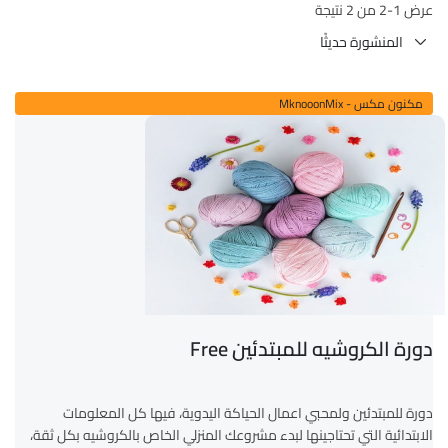
عرض 1-2 من 2 نتيجة
مكنون مكس - MknooonMix
دورة الكروشيه للمبتدئين Free
دورة للمبتدئين ولمحبي اعمال الحياكة اليدوية، فيها كل المعلومات
الابتدائية التي تحتاجينها لبدء مشروعك المنزلي الخاص بالكروشيه بكل ثقة،