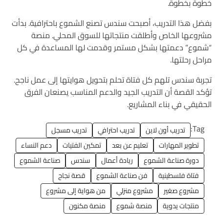
خطوة بخطوة.
بفضل هذا التدريب، أصبحت سندس تصنع الشموع باحترافية. بدأت
مشروعها الخاص وأطلقت منتجاتها للسوق المحلي. منصة
“شموع” دعمتها بشكل مستمر وقدمت لها المساعدة في كل
مراحل رحلتها.
تجربة سندس تلهم كل فتاة تحلم بتحويل هوايتها إلى عمل ناجح.
تؤكد القصة أن التدريب الجيد والدعم المناسب يصنعان الفرق
الحقيقي في بناء المشاريع.
Tag:
تدريب أون لاين
تدريب احترافي
تدريب مسجل
تطوير المهارات
تعليم عن بعد
تمكين الفتيات
دعم النساء
دورة صناعة الشموع
ريادة أعمال
سندس
صناعة الشموع
فتاة فلسطينية
فن صناعة الشموع
قصة نجاح
مشروع صغير
مشروع منزلي
من هواية إلى مشروع
منتجات يدوية
منصة شموع
منصة مكنون