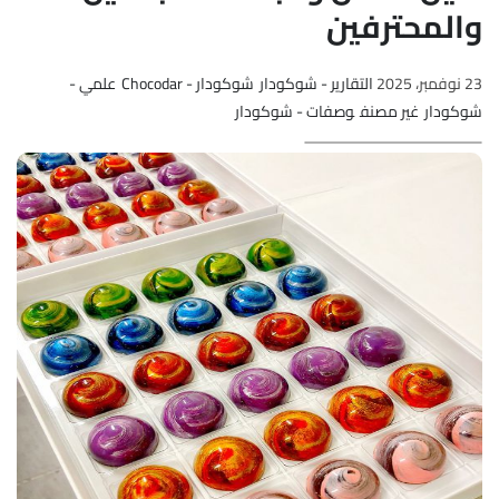
والمحترفين
23 نوفمبر، 2025
التقارير - شوكودار
شوكودار - Chocodar
علمي -
شوكودار
غير مصنف
وصفات - شوكودار