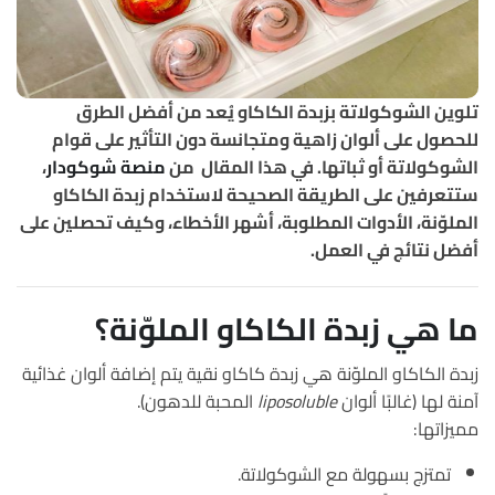
تلوين الشوكولاتة بزبدة الكاكاو يُعد من أفضل الطرق
للحصول على ألوان زاهية ومتجانسة دون التأثير على قوام
الشوكولاتة أو ثباتها. في هذا المقال من
منصة شوكودار
،
ستتعرفين على الطريقة الصحيحة لاستخدام زبدة الكاكاو
الملوّنة، الأدوات المطلوبة، أشهر الأخطاء، وكيف تحصلين على
أفضل نتائج في العمل.
ما هي زبدة الكاكاو الملوّنة؟
زبدة الكاكاو الملوّنة هي زبدة كاكاو نقية يتم إضافة ألوان غذائية
آمنة لها (غالبًا ألوان
liposoluble
المحبة للدهون).
مميزاتها:
تمتزج بسهولة مع الشوكولاتة.