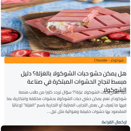
شوكودار - Chocodar
هل يمكن حشو حبات الشوكولا بالغزلة؟ دليل
مبسط لنجاح الحشوات المبتكرة في صناعة
الشوكولا
فينا نحشي حبات الشوكولا غزلة؟؟ سؤال ترردد كثيرا من طلاب منصة
شوكودار، نعم، يمكن حشي حبات الشوكولا بحشوات مختلفة وابتكارية، بما
فيها ما يُعرف في بعض التجارب المنزلية أو التجارية باسم “الغزلة” (وغالبًا
المقصود بها حشوات خفيفة وهوائية مثل غزل …
لإكمال القراءة