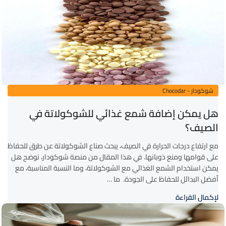
شوكودار - Chocodar
هل يمكن إضافة شمع غذائي للشوكولاتة في
الصيف؟
مع ارتفاع درجات الحرارة في الصيف، يبحث صناع الشوكولاتة عن طرق للحفاظ
على قوامها ومنع ذوبانها. في هذا المقال من منصة شوكودار، نوضح هل
يمكن استخدام الشمع الغذائي مع الشوكولاتة، وما النسبة المناسبة، مع
أفضل البدائل للحفاظ على الجودة. ما …
لإكمال القراءة